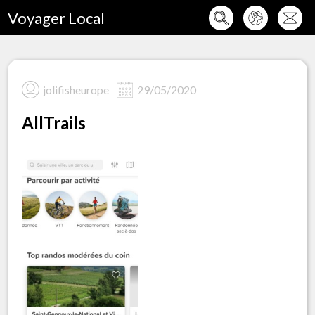
Voyager Local
jolifisheurope
29/05/2020
AllTrails