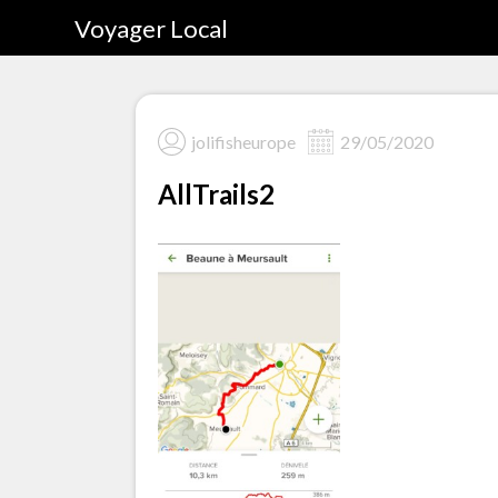
Voyager Local
jolifisheurope
29/05/2020
AllTrails2